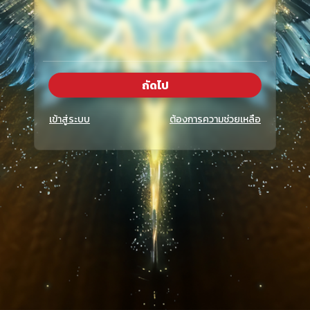
ถัดไป
×
เข้าสู่ระบบ
ต้องการความช่วยเหลือ
รับการแจ้งเตือนโปรโมชั่นพิเศษ!
ท่านจะได้รับข่าวสารและ โปรโมชั่นพิเศษ หรือ ของ
รางวัลอื่นๆ
รับข่าวสาร
ไม่รับข่าวสาร